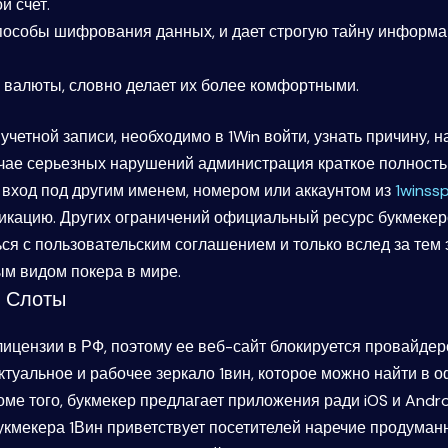
 счет͏.
собы шифрования данных, и дает строгую͏ тайну информа͏ц͏
валюты, словно делает их более комфортными.
учетной записи, необходимо в 1Win войти, узнать причину, 
учае серьезных нарушений администрация краткое полностью
 вход под другим именем, номером или аккаунтом из
1winss
фикацию. Других ограничений официальный ресурс букмекер
ся с пользовательским соглашением и только вслед за тем э
м видом покера в мире.
И Слоты
ицензии в РФ, поэтому ее веб-сайт блокируется провайде
ктуальное и рабочее зеркало 1вин, которое можно найти в 
роме того, букмекер предлагает приложения ради iOS и Andr
укмекера 1Вин приветствует посетителей наречие продуман