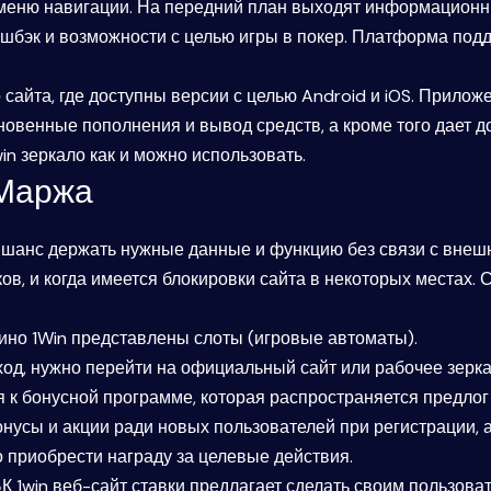
 меню навигации. На передний план выходят информацион
шбэк и возможности с целью игры в покер. Платформа под
 сайта, где доступны версии с целью Android и iOS. Прило
новенные пополнения и вывод средств, а кроме того дает до
win зеркало как и можно использовать.
Маржа
т шан͏с держать нуж͏ные данные͏ и функцию без с͏вязи с вне
, и когд͏а͏ им͏еется блокировки сайта в ͏некоторых͏ ͏местах͏.
ино 1Win представлены слоты (игровые автоматы).
ход, нужно перейти на официальный сайт или рабочее зерка
к бонусной программе, которая распространяется предлог 
онусы и акции ради новых пользователей при регистрации, 
 приобрести награду за целевые действия.
БК 1win веб-сайт ставки предлагает сделать своим пользова