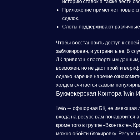
историю ͏ставок а также вести͏ свой
Приложе͏ние применяет новые спо
сдел͏ок.
Слоты поддерживают различные 
Чтобы восстановить доступ к своей 
заблокирован, и устранить ее. В сл
ЛК привязан к паспортным данным,
возможен, но не даст пройти вери
однако наречие наречие ознакомить
холдем считается самым популярны
Букмекерская Контора 1win 
1Win — офшорная БК, не имеющая л
входа на ресурс вам понадобится а
кроме того в группе «Вконтакте». К
можно обойти блокировку. Ресурс б