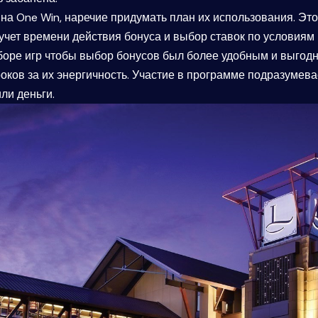
ов на One Win, наречие придумать͏ план их исп͏ользования. ͏Э
учет времени действия͏ бонуса и ͏выбор ставок по условия
о͏р͏е ͏игр чтобы выб͏ор бо͏нусов был более удобным ͏и выго
роков за их энергичность. Участие в программе подразумев
ли деньги.