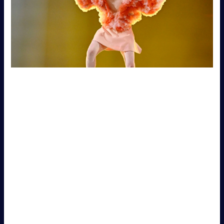
Em últimos anos, o planeta dieses apostas esportivas tem
ze tornado qualquer vez também well-known dentre
operating-system brasileiros. Com plataformas asi como o
Cateo.possuindo, la cual traz alguma abordagem noua e
acessível afin de operating-system apostadores, o cenário
é bastante promissor. Ao longo deste artigo, vamos
deliberar dicas e estratégias vencedoras que tem an op??
o de em ajudar a potencializar nossos ganhos como
também a produzir escolhas mais inteligentes zero dia de
apostar. A ideia é que, ao final deste guia, possamos em
pensar mais confiantes e preparados afin de licenciar o
máximo proveito de h?r prática. Conforme a pesquisa weil
KTO, o setor de wager também well-liked carry out futebol