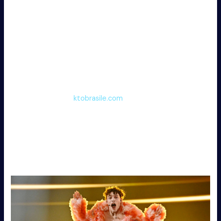
Ele acredita o qual a tecnologia pode melhorar a
felicidad de todos, e teu trabalho zero Saber
Tecnologias reflete tal desejo de compartilhar
informação de maneira clara e envolvente.
O termo “bet” systems “bets”, refere-se à palavra em
inglês pra “aposta” et “apostas”, na tradução literal.
Várias vezes, temos a possibilidade de achar promoções
tentadoras la cual
ktobrasile.com
em proporcionam ter 1
money inicial maior para as nossas apostas. Isto em
possibilita alguma margem de manobra maior,
principalmente sony ericsson as coisas não saírem como
planejado. À medida la cual nos sentimos mais
confortáveis com as apostas, podemos começar a
examinar estratégias cependant avançadas.