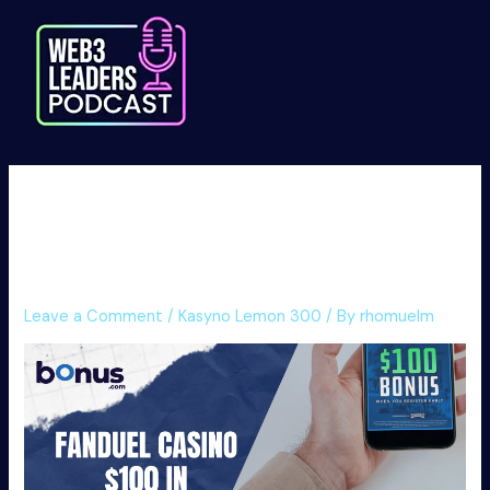
Skip
to
content
Najistotniejsze Propozycje
Bonusów Wyjąwszy Depozytu
2025 Kasynowe Promocje
Leave a Comment
/
Kasyno Lemon 300
/ By
rhomuelm