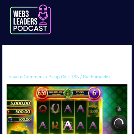
Skip
to
content
Pin-up Casino Azerbaijan
Rəsmi Onlayn Kazino
Leave a Comment
/
Pinup Giris 788
/ By
rhomuelm