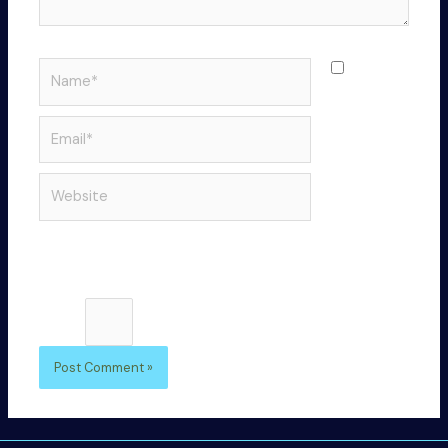
Name*
Save
my name,
email, and
Email*
website in
this
Website
browser
for the
next time I
comment.
Please enter an answer in digits:
5 × 3 =