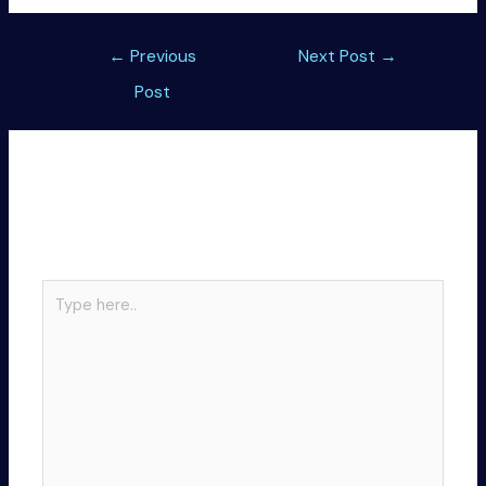
Post
←
Previous
Next Post
→
navigation
Post
Leave a Comment
Your email address will not be published.
Required
fields are marked
*
Type
here..