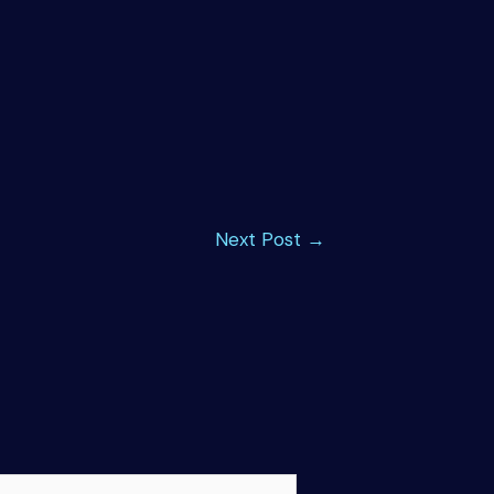
Next Post
→