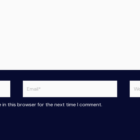
Email*
Web
 in this browser for the next time I comment.