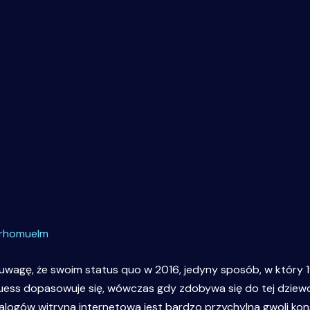
rhomuelm
agę, że swoim status quo w 2016, jedyny sposób, w który 1wi
uess dopasowuje się, wówczas gdy zdobywa się do tej dzie
atalogów witryna internetowa jest bardzo przychylna gwoli ko