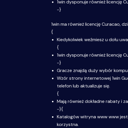
1win dysponuje również licencję C
-}
1win ma również licencję Curacao, d
{
Kiedykolwiek weźmiesz u dołu uwag
{
1win dysponuje również licencję C
-}
Gracze znajdą duży wybór kompute
Wzór strony internetowej 1win Gu
telefon lub aktualizuje się.
{
Mają również dokładne rabaty i za
-}{
Katalogów witryna www www jest n
korzystna.