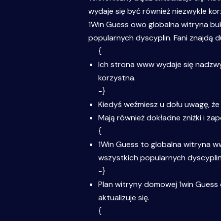
wydaje się być również niezwykle kor
1Win Guess owo globalna witryna buk
popularnych dyscyplin. Fani znajdą 
{
Ich strona www wydaje się nadzwy
korzystna.
-}
Kiedyś weźmiesz u dołu uwagę, że 
Mają również dokładne zniżki i za
{
1Win Guess to globalna witryna w
wszystkich popularnych dyscyplin
-}
Plan witryny domowej 1win Guess 
aktualizuje się.
{