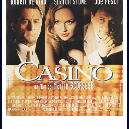
-}
Mostbet Casino предлагает поддержку клиентов через