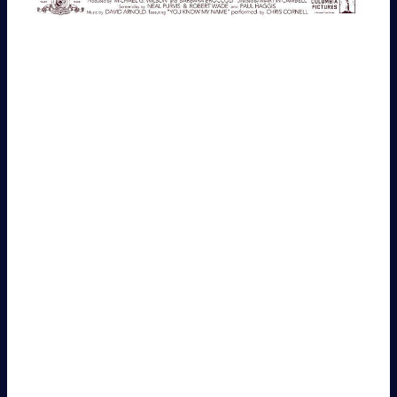
В букмекерской конторе Mostbet существует щедрая
система бонусов и акций. Следите за всеми
обновлениями, получайте дополнительные бонусы и
регалии, чтобы хорошо произвести время. Забава
располагается в отдельном разделе под названием
Aviator. Ради игроков предлог России запускается аналог
«Авиатора» под названием Lucky Jet.
{
Да, казино Mostbet предлагает мобильную
платформу, которая позволяет игрокам наслаждаться
любимыми играми на смартфонах и планшетах.
-}
Попробуйте себя к данному слову пока нет
синонимов… пилота в интересном авиасимуляторе.
Кроме того, местоимение- также можете выбрать
вариант в области киберспорта.
Самые высокие котировки предлагаются на