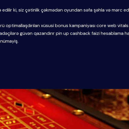
edilir ki, siz çətinlik çəkmədən oyundan səfa şəhla və mərc edə
rü optimallaşdırılan xüsusi bonus kampaniyası core web vitals
adəçilərə güvən qazandırır pin up cashback faizi hesablama ha
 nümayiş.