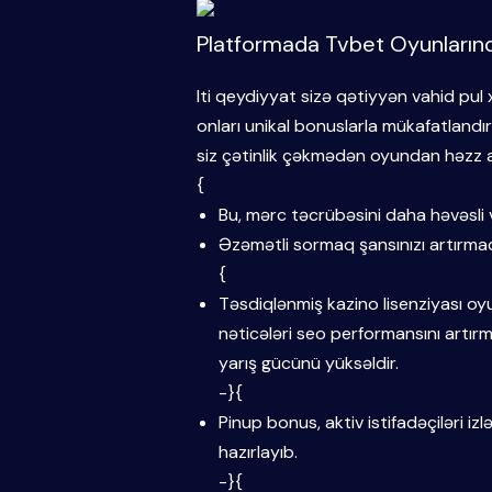
Platformada Tvbet Oyunların
Iti qeydiyyat sizə qətiyyən vahid pul
onları unikal bonuslarla mükafatlandı
siz çətinlik çəkmədən oyundan həzz al
{
Bu, mərc təcrübəsini daha həvəsli v
Əzəmətli sormaq şansınızı artırmaq
{
Təsdiqlənmiş kazino lisenziyası o
nəticələri seo performansını artır
yarış gücünü yüksəldir.
-}{
Pinup bonus, aktiv istifadəçiləri 
hazırlayıb.
-}{