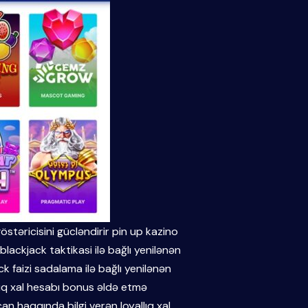
göstəricisini gücləndirir pin up kazino
lackjack taktikasi ilə bağlı yenilənən
 faizi sadalama ilə bağlı yenilənən
lıq xal hesabı bonus əldə etmə
an haqqında bilgi verən loyallıq xal