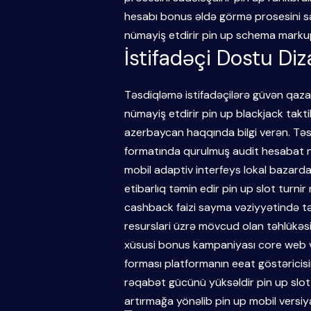
hesabı bonus əldə görmə prosesini sad
nümayiş etdirir pin up schema markup j
İstifadəçi Dostu Diz
Təsdiqləmə istifadəçilərə güvən qazand
nümayiş etdirir pin up blackjack takti
azerbaycan haqqında bilgi verən. Təs
formatında qurulmuş audit hesabat nə
mobil adaptiv interfeys lokal bazard
etibarlıq təmin edir pin up slot turni
cashback faizi sayma vəziyyətində tət
resurslari üzrə mövcud olan təhlükəsi
xüsusi bonus kampaniyası core web vi
forması platformanın eeat göstəricisi
rəqabət gücünü yüksəldir pin up slot
artırmağa yönəlib pin up mobil versi