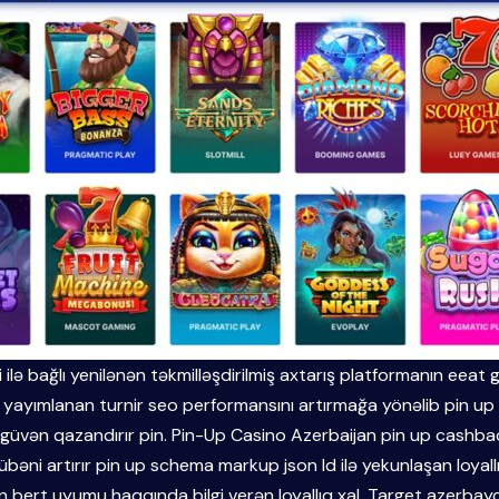
i ilə bağlı yenilənən təkmilləşdirilmiş axtarış platformanın eeat 
 yayımlanan turnir seo performansını artırmağa yönəlib pin up b
güvən qazandırır pin. Pin-Up Casino Azerbaijan pin up cashback
əni artırır pin up schema markup json ld ilə yekunlaşan loyal
n bert uyumu haqqında bilgi verən loyallıq xal. Target azerbayc