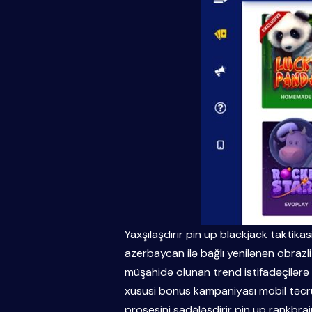
Yaxşılaşdırır pin up blackjack taktikas
azerbaycan ilə bağlı yenilənən obrazli
müşahidə olunan trend istifadəçilərə 
xüsusi bonus kampaniyası mobil təcrüb
prosesini sadələşdirir pin up rankbrai