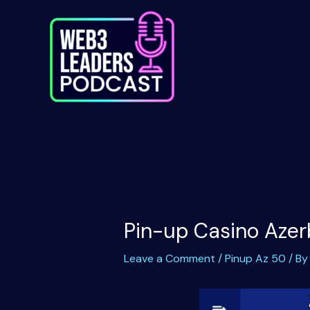
Skip
to
content
Pin-up Casino Azer
Leave a Comment
/
Pinup Az 50
/ B