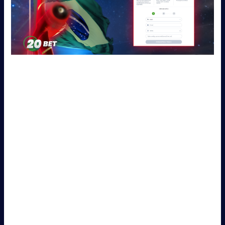
-}
Zakłady E-sportowe
Niemniej Jednak aczkolwiek cała oferta przedstawia się
bardzo przyzwoicie, a fani nie zaakceptować mogą
narzekać na szybkość sprawie, gdyż rozliczenia są tutaj
błyskawiczne. Poniżej podajemy wszelkie najważniejsze
portale, zbytnio pomocą których możemy wpłacić, tudzież
wypłacić używane przez nas pieniądze. Bukmacher 20Bet
proponuje również system VIP na rzecz internautów
kasynowych internetowego. Zbyt każdym wraz, wówczas
gdy awansujesz na wyższy stopień, uzyskujesz określoną
liczbę bezpłatnych spinów i bonusów pieniężnych do
odwiedzenia obstawienia. Witryna 20Bet jest obsługiwana