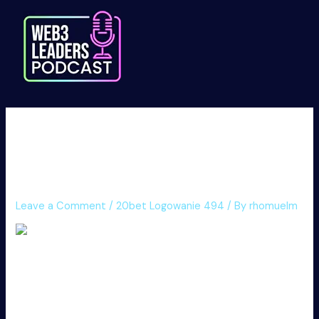
Skip
to
content
Złóż {Swoje|Swe|Własne}
Zakłady Na Najlepszej
{Platformie|Systemie} W Polsce
Leave a Comment
/
20bet Logowanie 494
/ By
rhomuelm
Aby zakwalifikować się do odwiedzenia owego pliku
powitalnego, możesz użyć dowolnej metody wpłaty,
spośród wyjątkiem przelewów kryptowalutowych. Prócz
tym, możesz wybrać nieomal każdy rodzaj zakładu i
obstawiać na dużo dyscyplin muzycznych jednocześnie. Nie