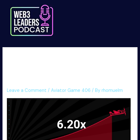
Skip
to
content
Jogue Grátis E
{Teste|Experiência|Experimento
} Suas Estratégias
Leave a Comment
/
Aviator Game 406
/ By
rhomuelm