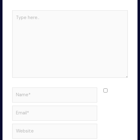
Type
here..
Name*
Save
my name,
email, and
Email*
website in
this
Website
browser
for the