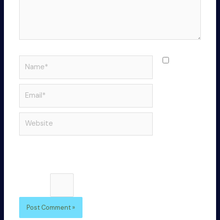
Name*
Save
my name,
email, and
Email*
website in
this
Website
browser
for the
next time I
comment.
Please enter an answer in digits:
20 − 12 =