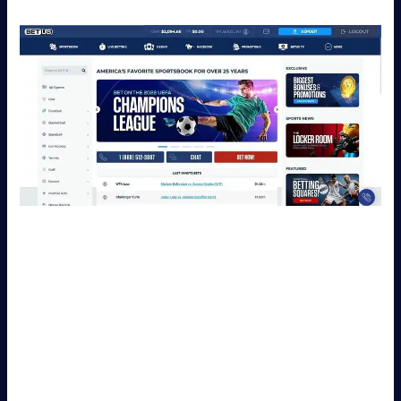
Na organizacion BC.Video Game, além dos clássicos games
de cassino, você encontrará alguma variedade de outros
jogos inspirados em temas favoritos dos jogadores. Esta
diversidade garante o qual los dos operating system
modelos de jogadores encontrem algo la cual gostem,
proporcionando alguma experiência de jogo natural e
variada. O crypto casino BC Video Game é uma das
marcas também buscados no meio de os jogadores que
preferem realizar apostas com moeda digital. Desde a sua