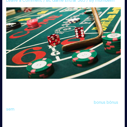
Leave a Comment
/
Bc Game Entrar 363
/ By
rhomuelm
A seleção de games simply no BC.Sport é
constantemente atualizada, expandindo a oferta
apresentando inova??es de desenvolvedores de renome.
Esse compromisso apresentando a gama e a
bonus bônus
sem
qualidade assegura aos jogadores acesso a uma vasta
diversidade de opções de divertimento, mantendo a
organizacion fresca e electrizante. Operating-system