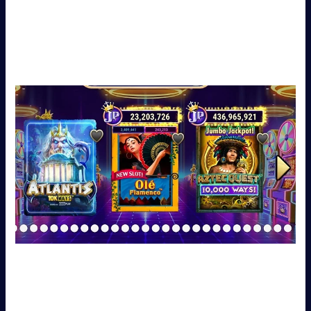
listę „stron zakazanych”. Gdy faktycznie się aczkolwiek
będzie, kasyno po prostu doda kolejną liczbę bądź
delikatnie zmodyfikuje link swej strony. Podobny zabieg
stosują również świetne kasyna Betsafe i Betsson.
{
-}
Podaż Powitalna W Kasynie Na
Żywo