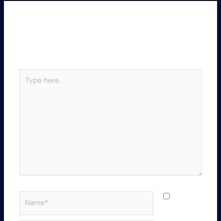
Leave a Comment
Your email address will not be published.
Required
fields are marked
*
Type
here..
Name*
Save
my name,
email, and