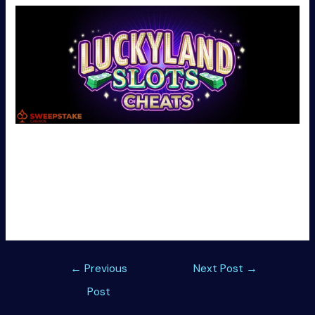
Toteż też dokumentami, które przypuszczalnie będziesz
musiał okazać są m.in. Dowód tożsamości, weksel spośród
widocznym adresem zamieszkania a także wyciąg z
procedury płatności. Energy Casino informuje, że
dokument potwierdzający Twój odnośnik odbioru nie może
być starszy, niż sześć miesięcy.
Post
←
Previous
Next Post
→
navigation
Post