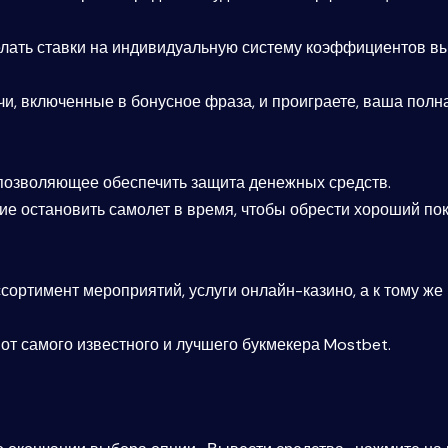
елать ставки на индивидуальную систему коэффициентов в
чи, включенные в бонусное фраза, и проиграете, ваша полн
позволяющее обеспечить защита денежных средств.
сие остановить самолет в время, чтобы обрести хороший по
сортимент мероприятий, услуги онлайн-казино, а к тому же
от самого известного и лучшего букмекера Mostbet.