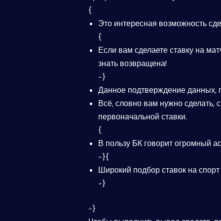
{
Это интересная возможность сд
{
Если вам сделаете ставку на мат
знать возвращена!
-}
Данное подтверждение данных, 
Всё, словно вам нужно сделать, 
первоначальной ставки.
{
В пользу БК говорит огромный ас
-}{
Широкий подбор ставок на спорт 
-}
-}