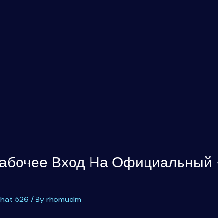
абочее Вход На Официальный {
chat 526
/ By
rhomuelm