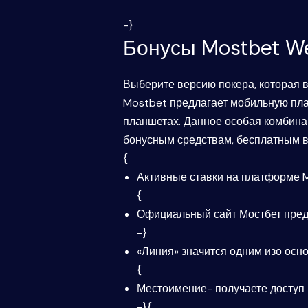
-}
Бонусы Mostbet W
Выберите версию покера, которая в
Mostbet предлагает мобильную пла
планшетах. Данное особая комбинац
бонусным средствам, бесплатным в
{
Активные ставки на платформе M
{
Официальный сайт Мостбет пред
-}
«Линия» значится одним изо осн
{
Местоимение- получаете доступ 
-}{