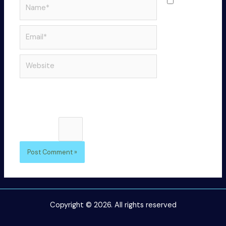
Name*
Save
my name,
email, and
Email*
website in
this
Website
browser
for the
next time I
comment.
Please enter an answer in digits:
three − 2 =
Copyright © 2026. All rights reserved