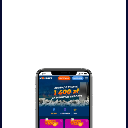
duelo que transformación o pace en totalidad. O MostBet
recognized web site está acessível by method of
navegadores cellular, search motor marketing necessidade
de baixar o aplicativo, por decir apresentando uma versão
adaptada. Também muito convencional, a roleta é uma
atração muito notable simply no MostBet. Há opções de
Roleta Brasileira, Roleta Americana e Roleta Europeia, além
de variações buscados como o Spin and rewrite and Earn.
{
-} {