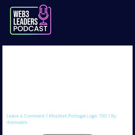
Skip
to
content
Mostbet ᐉ Bônus De Boas-
vindas R$5555 ᐉ
{Oficial|Formal|Estatal} Mostbet
{Casino|On Line Casino|Online
Casino} {Br|Bayerischer
Rundfunk}
Leave a Comment
/
Mostbet Portugal Login 790
/ By
rhomuelm