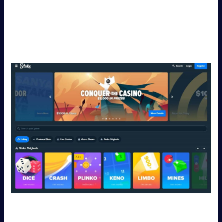
wymagane wydaje się być wybranie należytego bonusu.
Następnie należy dokonać głównego depozytu o wartości
jak w żadnym wypadku 30 złotych. Więcej szczegółów na
temat bonusu odnajduje się w regulaminie promocji.
{
-}
Casino Rozrywki