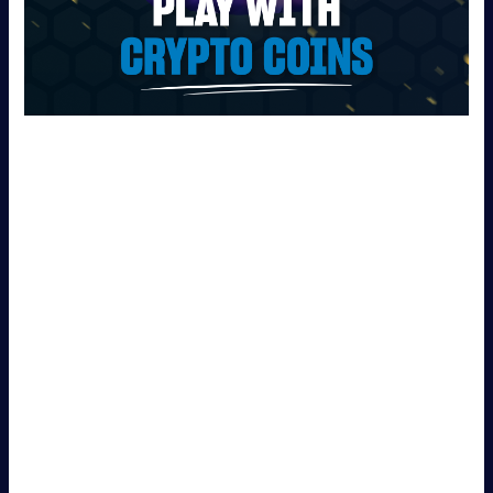
-}
Pamiętaj, by systematycznie odwiedzać tę stronę,
ponieważ lista sportów w żadnym wypadku nie
zaakceptować przestaje się powiększać. Co Więcej
uzyskujesz 50 gratisowych spinów na grę slotową Great
Rhino Megaways, przy czym 25 spinów jest aktywowanych
w czasie potwierdzenia wpłaty, a pozostałe 25 po 24
godzinach. Tak, istnieje również konieczność spełnienia
wymagań ruchu (rollover) wynoszącego 40x wartości
bonusu, by móc później wypłacić wygrane. Operator
dwadzieścia Bet Nasze Państwo gwarantuje również
doskonałe pomoc dla internautów, zbyt pośrednictwem
konsultantów, spośród którymi możemy skontaktować się
o każdej porze poranka i wiczoru.