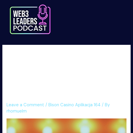
Skip
to
content
100% Happy Hour Non-sticky
Reload
{Bonus|Premia|Nadprogram} Aż
{Do|Do Odwiedzenia}
{400|Czterysta} Zł
Leave a Comment
/
Bison Casino Aplikacja 164
/ By
rhomuelm