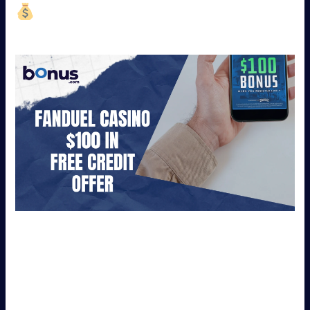
Wypłaty W Playbison Casino
{
-}
Odrzucić dzierży wielu różnic w relacji do odmiany
komputerowej. Ponieważ ekran wydaje się węższy i dłuższy,
układ sekcji wydaje się być nieznacznie dostosowany. Nie
ma osobnej programów do odwiedzenia pobierania i
instalowania na Androidzie bądź iOS. Ale wraz z każdego