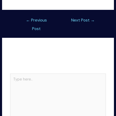
podając podstawowe dane osobowe.
Post
←
Previous
Next Post
→
navigation
Post
Leave a Comment
Your email address will not be published.
Required
fields are marked
*
Type
here..