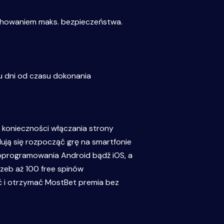
achowaniem maks. bezpieczeństwa.
u dni od czasu dokonania
 konieczności włączania strony
ują się rozpocząć grę na smartfonie
 oprogramowania Android bądź iOS, a
zeb aż 100 free spinów
ć i otrzymać MostBet premia bez