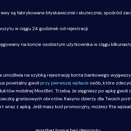
rawy są fabrykowane błyskawicznie i skutecznie, spośród z
ozytu w ciągu 24 godzinek od rejestracji.
ęgowany na koncie osobistym użytkownika w ciągu kilkunast
ka umożliwia na szybką rejestrację konta bankowego wyjąwszy
us powitalny gwoli
przy pierwszej wpłacie
osób, które zdecyd
duktów mobilnej MostBet. Trzeba, że sięgniesz po apkę gwoli
aczkę gratisowych obrotów. Kasyno dzierży dla Twoich potr
t wraz z apką. Jeśli masz kod promocyjny, możesz fita wpisa