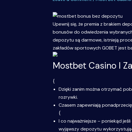
Upewnij się, że premia z brakiem de
bonusów do odwiedzenia wybranych s
depozytu są darmowe, istnieją proce
zakładów sportowych GOBET jest bar
Mostbet Casino I Z
{
Dzięki zanim można otrzymać pob
rozrywki.
Czasem zapewniają ponadprzecięt
{
I co najważniejsze – poniekąd je
wyjąwszy depozytu wykorzystują