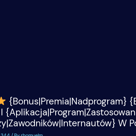
{Bonus|Premia|Nadprogram} {
I {Aplikacja|Program|Zastosowan
zy|Zawodników|Internautów} W P
 344
/ By
rhomuelm