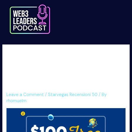
Skip
to
content
Recensioni Starvegas
{Con|Mediante} Opinioni
{Di|Successo|Vittoria} Esperti E
{Clienti|Clientela}
Leave a Comment
/
Starvegas Recensioni 50
/ By
rhomuelm