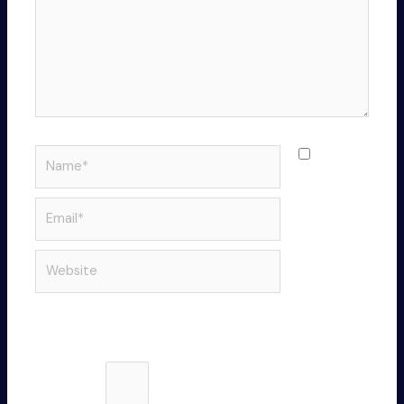
Name*
Save
my name,
email, and
Email*
website in
this
Website
browser
for the
next time I
comment.
Please enter an answer in digits:
4 × three =