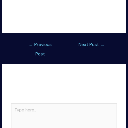
STYVIP. Miglior bonus garantito mediante il gergo STYVIP
Inoltre, la nostra missione complessivo è aiutare i giocatori
a apprendere le scommesse, pertanto puoi persino
scoprire necessari suggerimenti e guide.
Post
←
Previous
Next Post
→
navigation
Post
Leave a Comment
Your email address will not be published.
Required
fields are marked
*
Type
here..