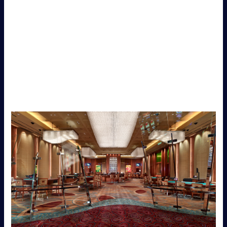
сайта и хотят обрести максимум от первых дни на
платформе. Также награда можно комбинировать с
другими акциями — фриспинами, кэшбэками или
временными предложениями.
{
Полезные советский Союз с
Целью Украинских Игроков
-} {