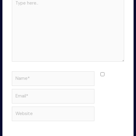
here..
Name*
Save
my name,
email, and
Email*
website in
this
Website
browser
for the
next time I
comment.