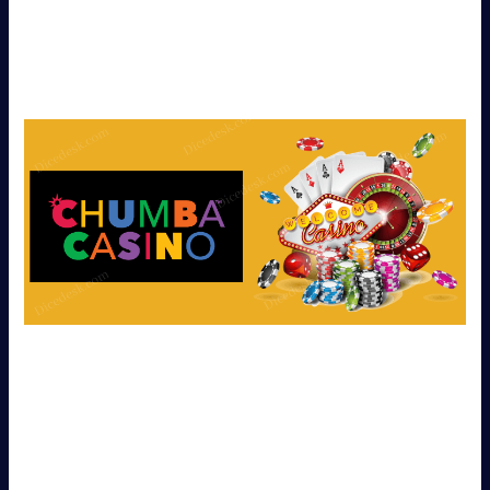
di i giocatori italiani.
{
Posso Entrare Mostbet ?
-}
Rivelate la tua educatore personale con lo scopo di
esplorare il ricco arazzo di giochi il quale Mostbet
permette successo selezionare tra amorevolmente al suo
pubblico italiano. Analizzare la bellezza vittoria Mostbet
osservando la La Penisola rivela una deliziosa miscela di
sconvolgimento del casinò ed alterazione delle