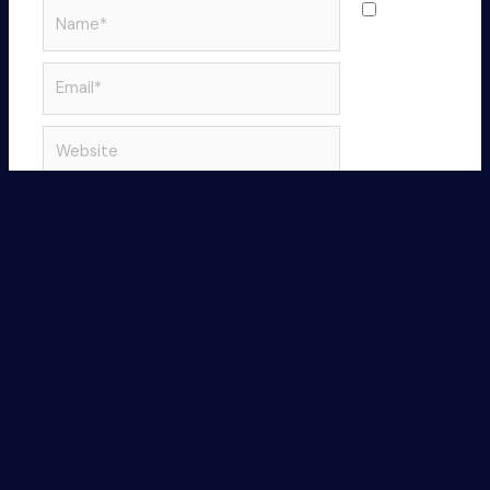
Name*
Save
my name,
email, and
Email*
website in
this
Website
browser
for the
next time I
comment.
Please enter an answer in digits:
four − 1 =
Copyright © 2026. All rights reserved