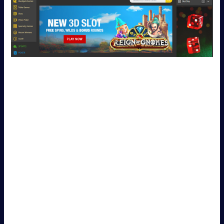
Благодаря крупным и детально прорисованным иконкам
можно быстро разработаться в возможностях клиент-
казино Пин Ап даже малоопытным пользователям.
Уникальность его в том, словно игры похожи на модели с
участием живого дилера. Играть на кредиты здесь не
получится, так как подключение к трансляции произойдет
только при наличии средств на счету. В Pin Up есть
карточные столы, Колесо Фортуны, лото и другие игры.
Онлайн-банкинг поможет сэкономить время
пользователям Pin Up casino.
Ставки:
{
со их помощью игроки получают денежные средства