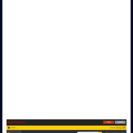
{
Официальный сайт игорного заведения предлагает
более 3000 азартных игр от 36 ведущих
производителей.
-}
Официальный ресурс Пинко стремится свести к
минимуму любые мошеннические действия и
обеспечивает безопасные транзакции.
{
Каждый игрок получает доступ к
высококачественному обслуживанию и быстрому
выводу призовых.
-}
-}
Почему Блокируется Казино Пинап