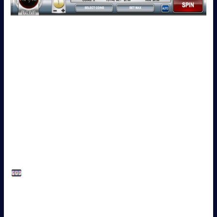
-}
Я, наверное, самый большой ботан касательно игровых
автоматов. Три года гемблинга, и я уже выработала кое-
какую схему, чтобы не быть в минусе. Менеджеры
технической поддержки Pin Up работают 24/7 без
выходных, оперативно отвечая на вопросы посетителей
сайта. Они помогут решить проблемы, связанные с
финансовыми транзакциями, регистрацией учетки,
верификацией к данному слову пока нет синонимов… или
работой игровых аппаратов. Программу нельзя загрузить
из Play Market, что объясняется политикой площадки в
отношении софта, который связан с азартными играми.
{
Самые Популярные Слоты 2025 Года В
Пин Ап Казино
-}