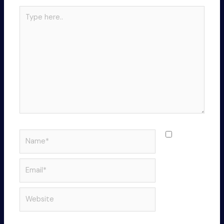
Type
here..
Name*
Save
my name,
email, and
Email*
website in
this
Website
browser
for the
next time I