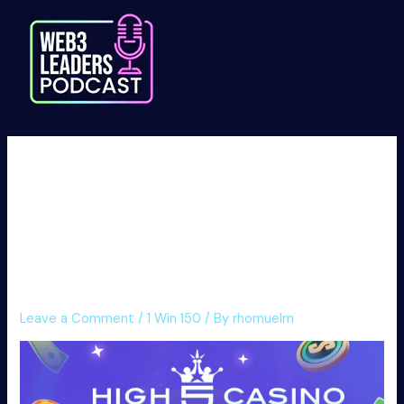
Skip
to
content
{Aplikacja|Program|Zastosowani
e} 1win ᐉ Pobierz Na
{Telefon|Aparat
Telefoniczny|Telefon
Komórkowy} Ios I Android
Leave a Comment
/
1 Win 150
/ By
rhomuelm