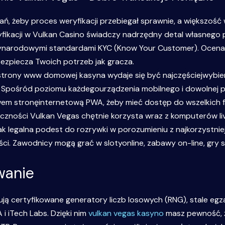
ań, żeby proces weryfikacji przebiegał sprawnie, a większoś
fikacji w Vulkan Casino świadczy nadrzędny detal własnego 
ynarodowymi standardami KYC (Know Your Customer). Ocena 
ezpiecza Twoich potrzeb jak gracza.
strony www domowej kasyna wydaje się być najczęściejwybie
 Spośród poziomu każdegourządzenia mobilnego i dowolnej p
m stronęinternetową PWA, żeby mieć dostęp do wszelkich f
eczności Vulkan Vegas chętnie korzysta wraz z komputerów li
k legalna podest do rozrywki w porozumieniu z najkorzystni
ci. Zawodnicy mogą grać w slotyonline, zabawy on-line, gry
wanie
ją certyfikowane generatory liczb losowych (RNG), stale eg
 iTech Labs. Dzięki nim
vulkan vegas kasyno
masz pewność, że