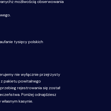
owanychz możliwością obserwowania
owego.
aufanie tysięcy polskich
rujemy nie wyłącznie przejrzysty
 z pakietu powitalnego
rzebieg rejestrowania się został
eczeństwa. Poniżej odnajdziesz
w własnym kasynie.