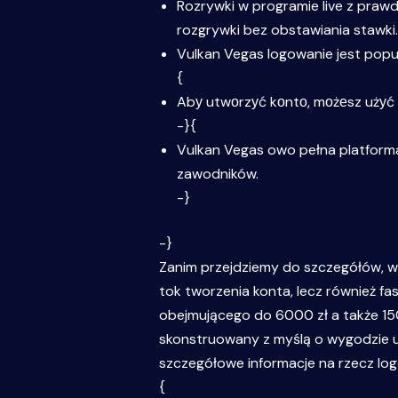
Rozrywki w programie live z pra
rozgrywki bez obstawiania stawki.
Vulkan Vegas logowanie jest popu
{
Abу utwоrzуć kоntо, mоżеsz użуć
-}{
Vulkan Vegas owo pełna platforma 
zawodników.
-}
-}
Zanim przejdziemy do szczegółów, ws
tok tworzenia konta, lecz również f
obejmującego do 6000 zł a także 150
skonstruowany z myślą o wygodzie uż
szczegółowe informacje na rzecz log
{