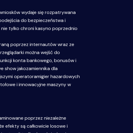
ć wniosków wydaje się rozpatrywana
podejścia do bezpieczeństwa i
nie tylko chroni kasyno poprzednio
raną poprzez internautów wraz ze
rzeglądarki można wejść do
unkcji konta bankowego, bonusów i
ve show jakozamiennika dla
ejszymi operatoramigier hazardowych
 stołowe i innowacyjne maszyny w
zaminowane poprzez niezależne
 efekty są całkowicie losowe i