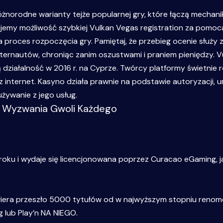
żnorodne warianty tejże popularnej gry, które łączą mechani
jemy możliwość szybkiej Vulkan Vegas registration za pomo
za proces rozpoczęcia gry. Pamiętaj, że przebieg ocenie służ
nternautów, chroniąc zanim oszustwami i praniem pieniędzy.
działalność w 2016 r. na Cyprze. Twórcy platformy świetnie ro
 internet. Kasyno działa prawnie na podstawie autoryzacji, 
używanie z jego usług.
e Wyzwania Gwoli Każdego
roku i wydaje się licencjonowana poprzez Curacao eGaming, j
wiera przeszło 5000 tytułów od w najwyższym stopniu reno
 lub Play’n NA NIEGO.