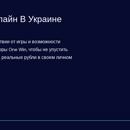
лайн В Украине
ствии от игры и возможности
ры One Win, чтобы не упустить
на реальные рубли в своем личном