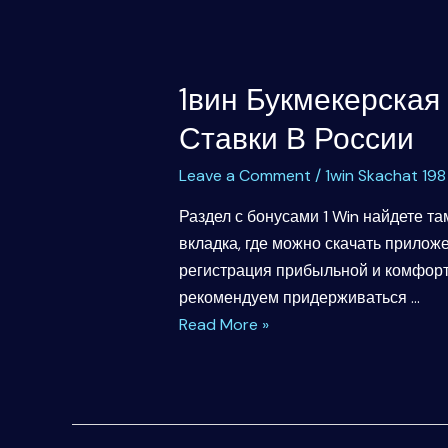
1вин Букмекерска
Ставки В России
Leave a Comment
/
1win Skachat 198
Раздел с бонусами 1 Win найдете та
вкладка, где можно скачать приложе
регистрация прибыльной и комфорт
рекомендуем придерживаться …
1вин
Read More »
Букмекерская
Компания
Игровые
Автоматы