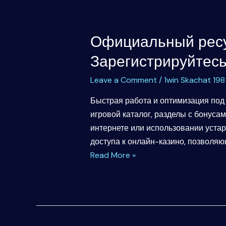
Онлайн
Спортивные
Ставки
Официальный ресу
В
Зарегистрируйтес
России
Leave a Comment
/
1win Skachat 198
Быстрая работа и оптимизация под
игровой каталог, разделы с бонуса
интернете или использовании устар
доступа к онлайн-казино, позволяю
Официальный
Read More »
ресурс
1win
Загрузите
Приложение
И