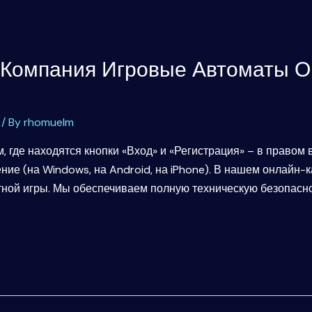
я Компания Игровые Автоматы 
/ By
rhomuelm
м, где находятся кнопки «Вход» и «Регистрация» – в правом
ние (на Windows, на Android, на iPhone). В нашем онлайн-ка
ной игры. Мы обеспечиваем полную техническую безопасно