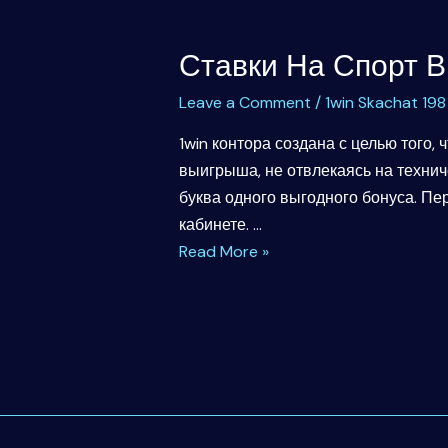
Зарегистрируйтесь
Ставки На Спорт В
Leave a Comment
/
1win Skachat 198
1win контора создана с целью того,
выигрыша, не отвлекаясь на технич
буква одного выгодного бонуса. Пе
кабинете. …
Ставки
Read More »
На
Спорт
В
Бк
1win
Спортивные
Ставки