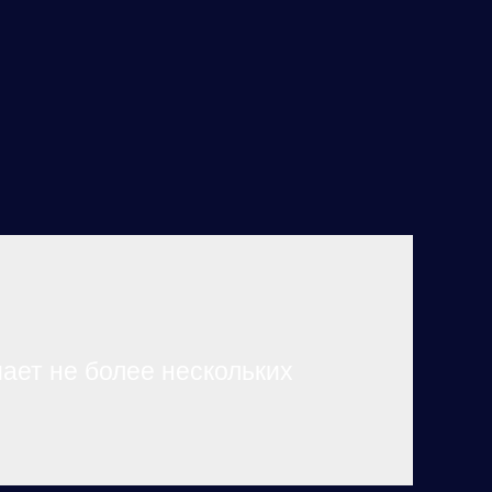
ает не более нескольких