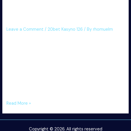
I
Zakłady Sportowe Gwoli
Zakłady
Polaków
Sportowe
2025
Leave a Comment
/
20bet Kasyno 126
/ By
rhomuelm
Tymczasem jednakże, uciecha na automatach wydaje się
niezwykle łatwa i nieskomplikowana, co wielu użytkowników
uważa zbyt największy plus. Funkcje, jakie wyszukasz w
propozycji Mr Bet owo zestaw wyjątkowych możności,
niespotykanych dotąd w polskim Globalnej sieci.
Codziennie dokładamy wszystkich starań, by poszerzać
używane przez nas dostępne opcje o urządzenia
hazardowe, które zaspokoją konieczności nawet w
najwyższym …
20bet
Read More »
Polska
Czterysta
Pln
Copyright © 2026. All rights reserved