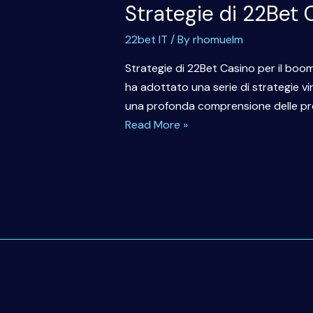
Strategie di 22Bet C
22bet IT
/ By
rhomuelm
Strategie di 22Bet Casino per il boom 
ha adottato una serie di strategie vi
una profonda comprensione delle prefe
Strategie
Read More »
di
22Bet
Casino
per
il
boom
del
gioco
online
in