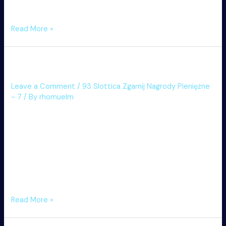
Nаszа Strоnа? Twoje Możliwości Są Nieograniczone!
Slottica Casino On-line – Kasyno Na Żywo Dlaczego …
Slottica
Read More »
Free
Spins
Slottica Kontakt Muerta Graj
No
Deposit
Leave a Comment
/
93 Slottica Zgarnij Nagrody Pieniężne
2020
- 7
/ By
rhomuelm
Licencjonowane
Kasyno
Content Które To Wymagania Musza Spełnić Gracze Aby
Móc Grać W Kasynie Slottica? Inne Promocje Na Rzecz
Nowych Zawodników Kasyno W Manufakturze W Łodzi
Hellspin Casino: Il Tuo Rifugio Di Fortuna Czy Wydaje Się Być
Legalna? Teraźniejsze Upoważnienie Aborcyjne W Polsce W
Jaki To Sposób Sprawdzić, Bądź Witryna Www Www
Wydaje Się Legalna? Różne Zasadnicze …
Slottica
Read More »
Kontakt
Muerta