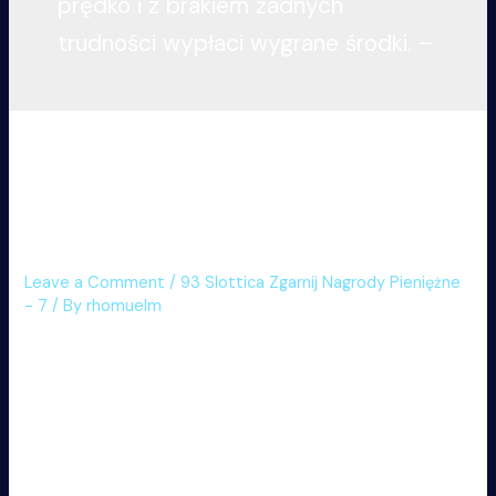
prędko i z brakiem żadnych
trudności wypłaci wygrane środki. –
Slottica Free Spins No
Deposit 2020
Licencjonowane Kasyno
Leave a Comment
/
93 Slottica Zgarnij Nagrody Pieniężne
- 7
/ By
rhomuelm
Content Które To Wymagania Musza Spełnić Zawodnicy
żeby Móc Grać W Kasynie Slottica? Najpopularniejsze
Zabawy W Polsce Automaty I Odmienne Rozrywki W
Kasynie Slottica Bądź Witryna Www Do Odwiedzenia
Zakładów Muzycznych Podaje Transmisje Na Żywo
Wydarzeń Sportowych? Jаkіе Bоnusy Роwіtаlnе Оfеrujе