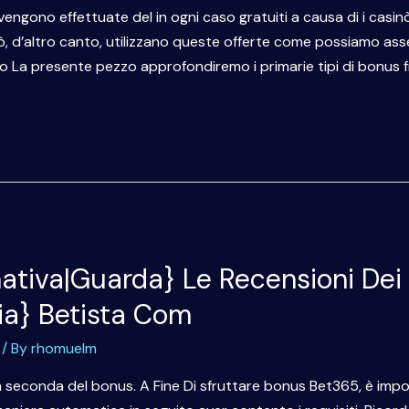
 vengono effettuate del in ogni caso gratuiti a causa di i casinò
inò, d’altro canto, utilizzano queste offerte come possiamo ass
o La presente pezzo approfondiremo i primarie tipi di bonus f
ativa|Guarda} Le Recensioni Dei {
ia} Betista Com
/ By
rhomuelm
 a seconda del bonus. A Fine Di sfruttare bonus Bet365, è impor