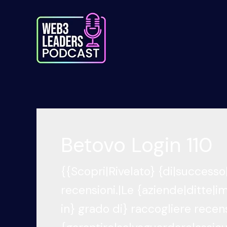
Skip
to
content
Betovo Login 110
{{Scopri|Rivelato} {di|successo|v
recensioni.|Le {aziende|ditte|
in} grado di} raccogliere recens