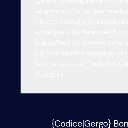
{garantire|salvaguardare|assicur
vengano scritte da {persone|gent
{risultato|esito} è {che|quale|
andati persi.Da denuncia.|{Ecco
{causa|fine} di} scrivere delle 
su} {come|come possiamo {dire|
{su|in altezza su} Trustpilot.|C
Trustpilot.} –
{Codice|Gergo} Bon