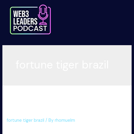
Skip
to
content
fortune tiger brazil
Pg Fortune Tiger: Como Fazer
Bet Zero Trigrinho?
fortune tiger brazil
/ By
rhomuelm
Fortune Gambling Bet Pg Smooth Ganhe Até Two 500x De