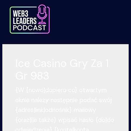
Skip
to
content
Ice Casino Gry Za 1
Gr 983
{W {nowo|dopiero co} otwartym
oknie należy następnie podać swój
{adres|link|odnośnik} mailowy
{oraz|i|a także} wpisać hasło {do|do
odwiedzenia} {konta|konta