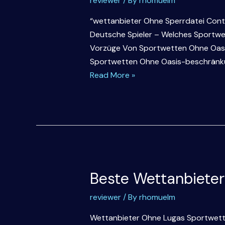
reviewer
/ By
rhomuelm
“wettanbieter Ohne Sperrdatei Con
Deutsche Spieler – Welches Sportwe
Vorzüge Von Sportwetten Ohne Oasis
Sportwetten Ohne Oasis-beschränk
Sportwetten
Read More »
Trotz
Palmeral
Liste
Zuverlässiger
Anbieter
Beste Wettanbieter
reviewer
/ By
rhomuelm
Wettanbieter Ohne Lugas Sportwette