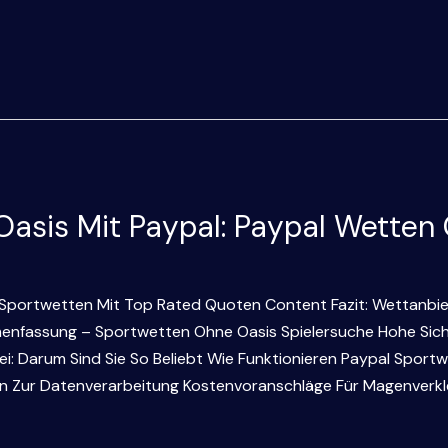
asis Mit Paypal: Paypal Wetten
 Sportwetten Mit Top Rated Quoten Content Fazit: Wettanbi
menfassung – Sportwetten Ohne Oasis Spielersuche Hohe Sich
i: Darum Sind Sie So Beliebt Wie Funktionieren Paypal Sportw
n Zur Datenverarbeitung Kostenvoranschläge Für Magenverkl