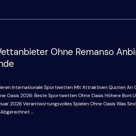
ettanbieter Ohne Remanso Anbi
nde
eren Internationale Sportwetten Mit Attraktiven Quoten An C
ne Oasis 2026: Beste Sportwetten Ohne Oasis Höhere Boni 
uar 2026 Verantwortungsvolles Spielen Ohne Oasis Was Sind
n Abgerechnet …