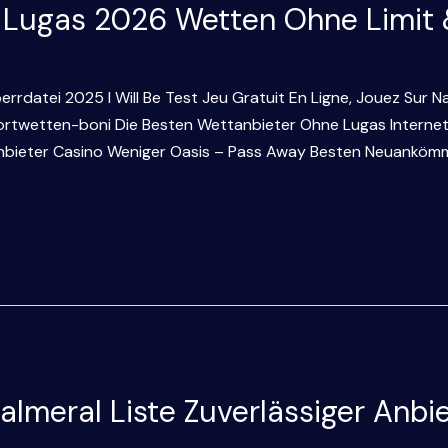
Lugas 2026 Wetten Ohne Limit &
rrdatei 2025 I Will Be Test Jeu Gratuit En Ligne, Jouez Sur 
twetten-boni Die Besten Wettanbieter Ohne Lugas Internet
bieter Casino Weniger Oasis – Pass Away Besten Neuankömml
almeral Liste Zuverlässiger Anbi