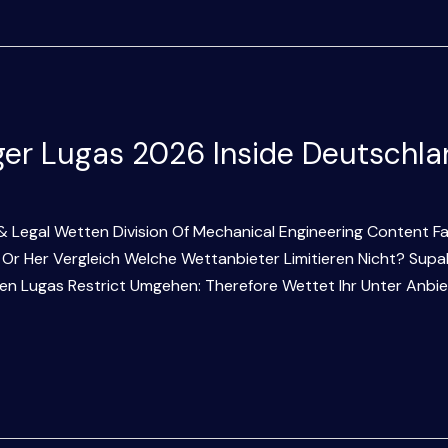
er Lugas 2026 Inside Deutschlan
& Legal Wetten Division Of Mechanical Engineering Content F
Or Her Vergleich Welche Wettanbieter Limitieren Nicht? Supa
n Lugas Restrict Umgehen: Therefore Wettet Ihr Unter Anb