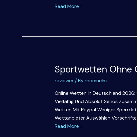
Wettanbieter
Read More »
Ohne
Beauty:
Wie
Kann
Male
Sie
In
Sportwetten Ohne O
Deutschland
Finden?
reviewer
/ By
rhomuelm
Online Wetten In Deutschland 2026:
Vielfältig Und Absolut Seriös Zusam
Wetten Mit Paypal Weniger Sperrdate
Wettanbieter Auswählen Vorschrifte
Sportwetten
Read More »
Ohne