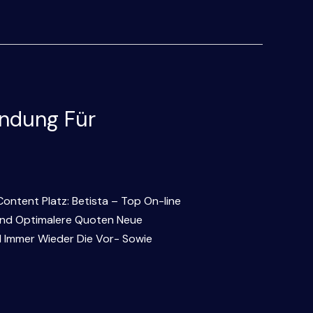
ndung Für
ontent Platz: Betista – Top On-line
Und Optimalere Quoten Neue
 Immer Wieder Die Vor- Sowie