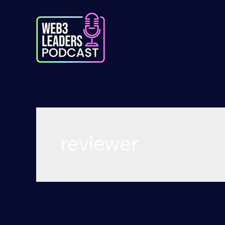
Skip
to
content
reviewer