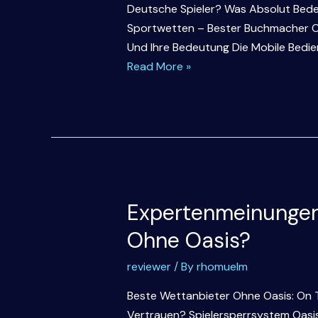
Deutsche Spieler? Was Absolut Bede
Sportwetten – Bester Buchmacher O
Und Ihre Bedeutung Die Mobile Bedie
Beste
Read More »
Wettanbieter
Unter
Abzug
Von
Oasis
2025
Weniger
Expertenmeinungen
Oasis
Ohne Oasis?
Wetten
reviewer
/ By
rhomuelm
Beste Wettanbieter Ohne Oasis: On
Vertrauen? Spielersperrsystem Oasi