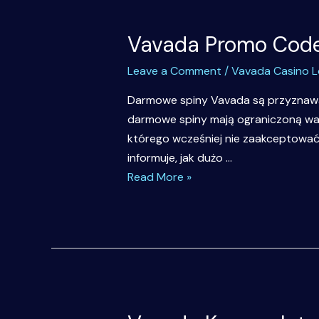
Vavada Promo Code 
Leave a Comment
/
Vavada Casino L
Darmowe spiny Vavada są przyznawan
darmowe spiny mają ograniczoną ważno
którego wcześniej nie zaakceptować
informuje, jak dużo …
Vavada
Read More »
Promo
Code
100
Griezieni
Bez
Depozīta
2025