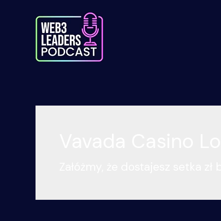
Skip
to
content
Vavada Casino Lo
Załóżmy, że dostajesz setka zł