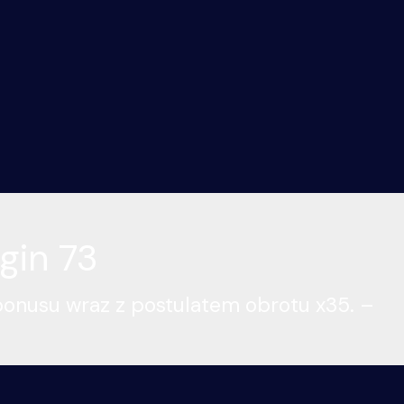
gin 73
 bonusu wraz z postulatem obrotu x35. –