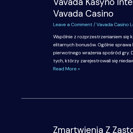
Vavada Kasyno Inter
Vavada Casino
Leave a Comment
/
Vavada Casino L
Wspólnie z rozprzestrzenianiem się
elitarnych bonusów. Ogólnie sprawa
pierwotnego wrażenia spośród gry. 
tych, którzy zarejestrowali się nieda
Vavada
Read More »
Kasyno
Internetowego
Nasze
Państwo
Pl,
Oficjalna
Zmartwienia Z Zast
Strona