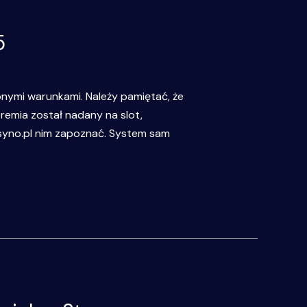
5
nymi warunkami. Należy pamiętać, że
remia został nadany na slot,
asyno.pl nim zapoznać. System sam