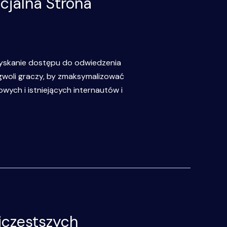
cjalna Strona
zyskanie dostępu do odwiedzenia
gwoli graczy, by zmaksymalizować
ych i istniejących internautów i
jczestszych