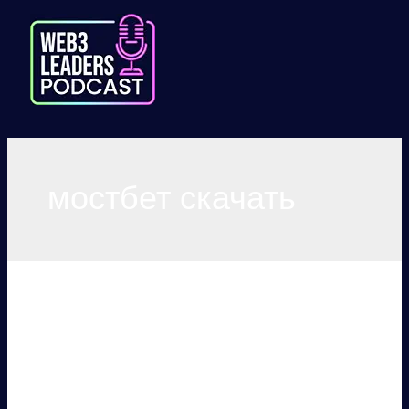
Skip
to
content
мостбет скачать
Мостбет: Официальный
{сайт|ресурс|веб-сайт},
Зеркала, Вход И
Регистрация