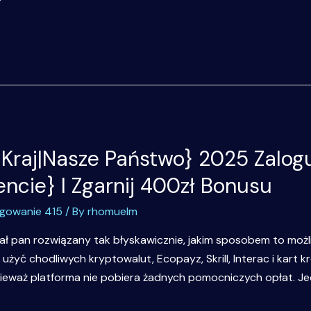
Kraj|Nasze Państwo} 2025 Zaloguj
cie} I Zgarnij 400zł Bonusu
gowanie 415
/ By
rhomuelm
ł pan rozwiązany tak błyskawicznie, jakim sposobem to możliw
 użyć chodliwych kryptowalut, Ecopayz, Skrill, Interac i kar
onieważ platforma nie pobiera żadnych pomocniczych opłat. Je