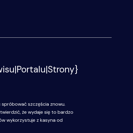
isu|Portalu|Strony}
óc spróbować szczęścia znowu.
wierdzić, że wydaje się to bardzo
ków wykorzystuje z kasyna od