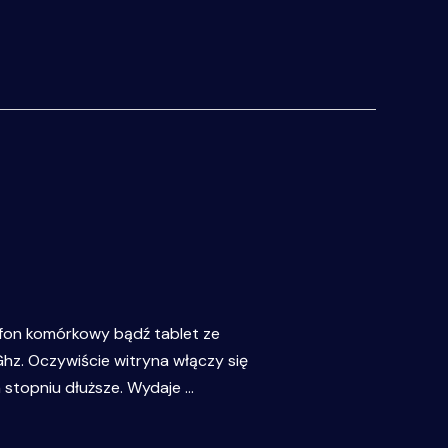
efon komórkowy bądź tablet ze
hz. Oczywiście witryna włączy się
stopniu dłuższe. Wydaje …