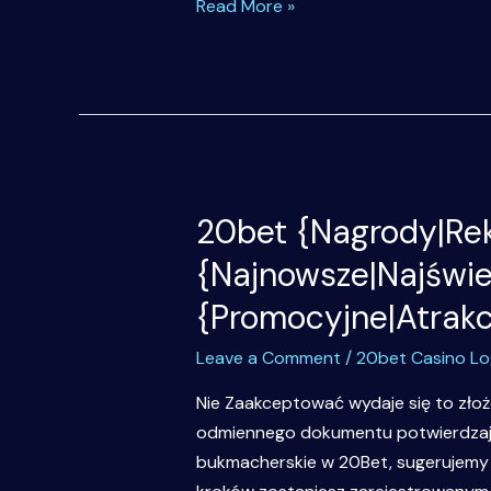
20bet
Read More »
{Polska|Nasz
Kraj|Nasze
Państwo}
2025
Zaloguj
Się
{Teraz|W
20bet {Nagrody|Re
Tej
{Najnowsze|Najśwież
Chwili|W
Tym
{Promocyjne|Atrakc
Momencie}
Leave a Comment
/
20bet Casino Lo
I
Zgarnij
Nie Zaakceptować wydaje się to złoż
400zł
odmiennego dokumentu potwierdzając
Bonusu
bukmacherskie w 20Bet, sugerujemy 