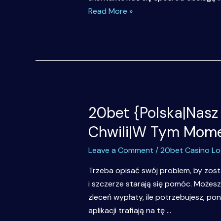
{Bonus|Premia|Nadprogram}
Read More »
100%
&
{100|Stu|Setka}
Spinów
20bet {Polska|Nasz 
Chwili|W Tym Momen
Leave a Comment
/
20bet Casino Lo
Trzeba opisać swój problem, by zosta
i szczerze starają się pomóc. Możesz
zleceń wypłaty, ile potrzebujesz, p
aplikacji trafiają na tę …