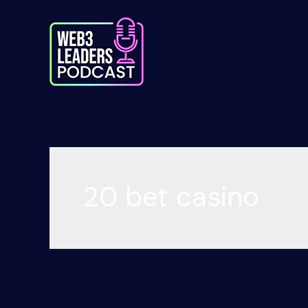
Skip
to
content
20 bet casino