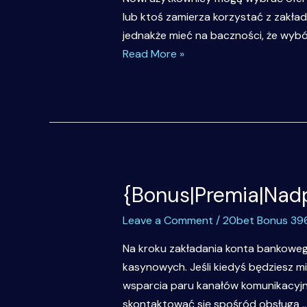
lub ktoś zamierza korzystać z zakła
jednakże mieć na baczności, że wybór
Oficjalne
Read More »
{Promocje|Rabaty|Zniżki}
I
Kody
Bonusowe
{Bonus|Premia|Nad
Leave a Comment
/
20bet Bonus 39
Na kroku zakładania konta bankowe
kasynowych. Jeśli kiedyś będziesz 
wsparcia paru kanałów komunikacyjn
skontaktować się spośród obsługą 