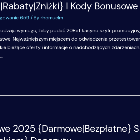
e|Rabaty|Zniżki} I Kody Bonusowe
ogowanie 659
/ By
rhomuelm
odzaju wymogu, żeby podać 20Bet kasyno szyfr promocyjny, 
łatwe. Najważniejszym miejscem do odwiedzenia przetestowani
kie bieżące oferty i informacje o nadchodzących zdarzeniac
 …
we 2025 {Darmowe|Bezpłatne} S