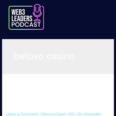
Skip
to
content
betovo casino
Amore: Die Besten Pizzerien
{In|Osservando La|Costruiti
In} Wien
Leave a Comment
/
Betovo Sport 553
/ By
rhomuelm