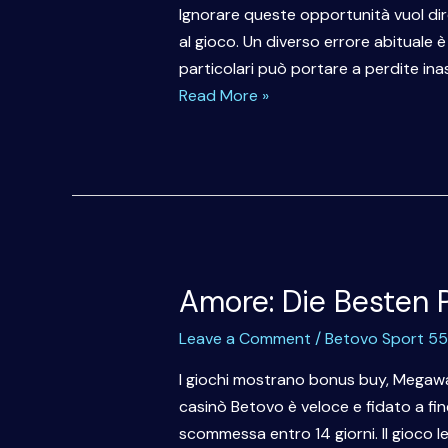
Ignorare queste opportunità vuol dir
al gioco. Un diverso errore abituale 
particolari può portare a perdite ina
Scommesse
Read More »
Sicure
Sbobet
{Trova|Riesce
A
Trovare|Ha}
Surebets
Oggi
Amore: Die Besten P
Leave a Comment
/
Betovo Sport 5
I giochi mostrano bonus buy, Megaway
casinò Betovo è veloce e fidato a fine
scommessa entro 14 giorni. Il gioco l