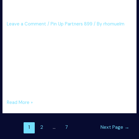
Internet} {Polska|Nasz
Spins
Kraj|Nasze Państwo}
&
{Big|Large|Huge}
Leave a Comment
/
Pin Up Partners 899
/ By
rhomuelm
{Wins|Is
Victorious|Benefits}
Dla miłośników autentycznej atmosfery kasyno online
proponuje sekcję live spośród transmisją HD. Rozgrywka
jest realistyczna, a rozmowa telefoniczna z prowadzącymi i
wygoda rozrywki w mieszkaniu podnoszą wrażenia. Pin-Up
Casino umożliwia wygodny dostęp do komputerów
niezależnie od momentu urządzenia – przez stronę lub
aplikację mobilną. Całość działa sprawnie, adekwatnie z
międzynarodowymi wzorcami bezpieczeństwa. Jest to
oddzielna …
Kasyno
Read More »
{Online|Internetowego|Przez
Internet}
{Polska|Nasz
Posts
1
2
…
7
Next Page
→
Kraj|Nasze
pagination