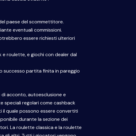
 del paese del scommettitore.
diante eventuali commissioni.
trebbero essere richiesti ulteriori
 e roulette, e giochi con dealer dal
o successo partita finita in pareggio
i di acconto, autoesclusione e
rte speciali regolari come cashback
nti il quale possono essere convertiti
sponibile durante la sezione dei
tori. La roulette classica e la roulette
gli altri. Tutti i giocatori vengono