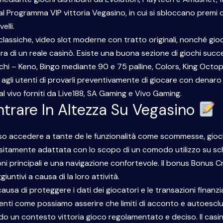
al Programma VIP vittoria Vegasino, in cui si sbloccano prem
elli.
lassiche, video slot moderne con tratto originali, nonché gioc
ra di un reale casinò. Esiste una buona sezione di giochi succ
iochi – Keno, Bingo mediante 90 e 75 palline, Colors, King Octo
li utenti di provarli preventivamente di giocare con denaro ve
l vivo forniti da Live188, SA Gaming e Vivo Gaming.
ntrare In Altezza Su Vegasino
o accedere a tante de le funzionalità come scommesse, giochi
ositamente adattata con lo scopo di un comodo utilizzo su sche
oni principali e una navigazione confortevole. Il bonus Bonus 
ntivi a causa di la loro attività.
 a causa di proteggere i dati dei giocatori e le transazioni fina
menti come possiamo asserire che limiti di acconto e autoesc
o un contesto vittoria gioco regolamentato e deciso. Il casin