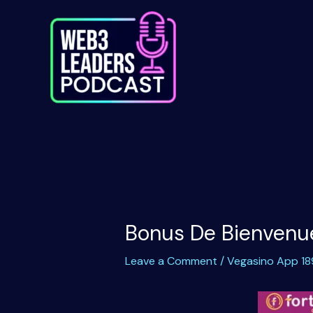
Skip
to
content
Bonus De Bienvenu
Leave a Comment
/
Vegasino App 18