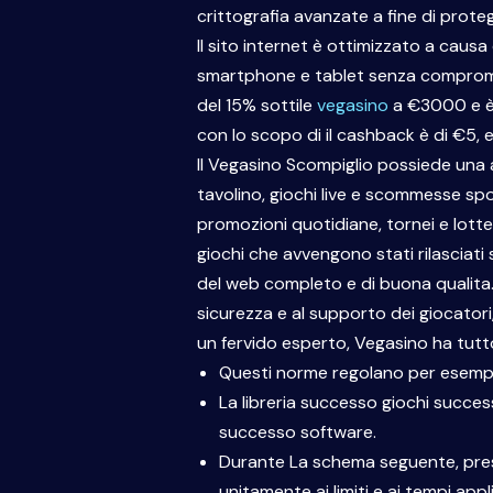
crittografia avanzate a fine di protegg
Il sito internet è ottimizzato a causa 
smartphone e tablet senza compromes
del 15% sottile
vegasino
a €3000 e è d
con lo scopo di il cashback è di €5, 
Il Vegasino Scompiglio possiede una a
tavolino, giochi live e scommesse sport
promozioni quotidiane, tornei e lott
giochi che avvengono stati rilasciat
del web completo e di buona qualita.
sicurezza e al supporto dei giocatori,
un fervido esperto, Vegasino ha tutto 
Questi norme regolano per esempio 
La libreria successo giochi success
successo software.
Durante La schema seguente, prese
unitamente ai limiti e ai tempi appli