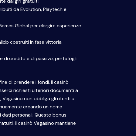
e dai giri gratuiti.
ibuiti da Evolution, Playtech e
Games Global per elargire esperienze
ido costruiti in fase vittoria
e di credito e di passivo, pertafogli
ne di prendere i fondi. Il casinò
rci richiesti ulteriori documenti a
 Vegasino non obbliga gli utenti a
 ingenuamente creando un nome
 dati personali. Questo bonus
ratuiti. Il casinò Vegasino mantiene