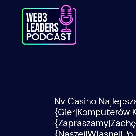
Skip
to
content
Nv Casino Najlepsz
{Gier|Komputerów|Ko
{Zapraszamy|Zachę
{Naszej|Własnej|Pol