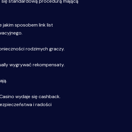
e się standardową procedurą mającą
jakim sposobem link list
ywacyjnego.
onieczności rodzimych graczy.
tually wygrywać rekompensaty.
ają.
Casino wydaje się cashback.
ezpieczeństwa i radości