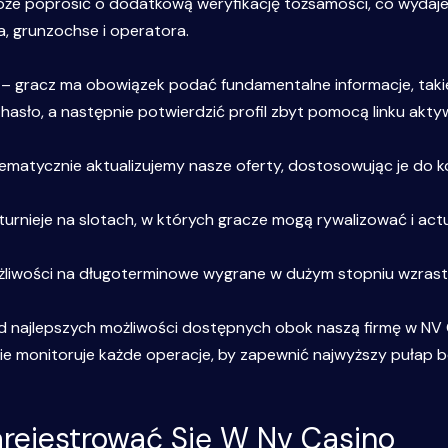
oże poprosić o dodatkową weryfikację tożsamości, co wydaj
, grunzochse i operatora.
– gracz ma obowiązek podać fundamentalne informacje, takie 
hasło, a następnie potwierdzić profil zbyt pomocą linku akt
ematycznie aktualizujemy nasze oferty, dostosowując je do k
turnieje na slotach, w których gracze mogą rywalizować i ac
żliwości na długoterminowe wygrane w dużym stopniu wzrast
 najlepszych możliwości dostępnych obok naszą firmę w NV 
e monitoruje każde operacje, by zapewnić najwyższy pułap b
rejestrować Się W Nv Casino