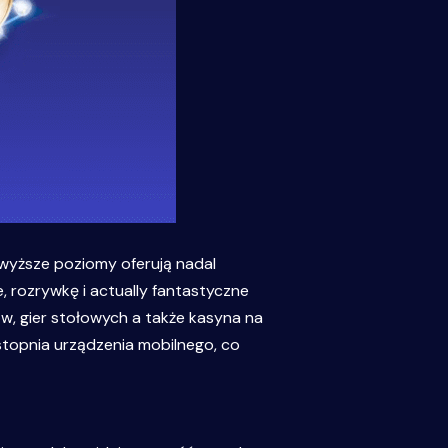
wyższe poziomy oferują nadal
, rozrywkę i actually fantastyczne
w, gier stołowych a także kasyna na
topnia urządzenia mobilnego, co