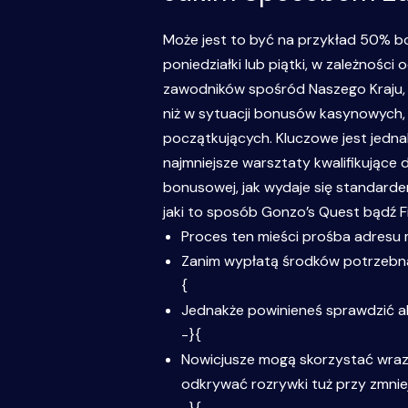
Może jest to być na przykład 50% b
poniedziałki lub piątki, w zależnoś
zawodników spośród Naszego Kraju, 
niż w sytuacji bonusów kasynowych, 
początkujących. Kluczowe jest jedna
najmniejsze warsztaty kwalifikujące
bonusowej, jak wydaje się standarde
jaki to sposób Gonzo’s Quest bądź 
Proces ten mieści prośba adresu 
Zanim wypłatą środków potrzebna
{
Jednakże powinieneś sprawdzić ak
-}{
Nowicjusze mogą skorzystać wraz
odkrywać rozrywki tuż przy zmni