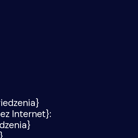
iedzenia}
z Internet}:
dzenia}
}