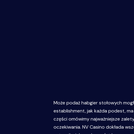
Może podaż habgier stołowych mogła
establishment, jak każda podest, ma
części omówimy najważniejsze zalety 
oczekiwania. NV Casino dokłada wszel