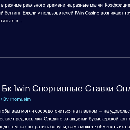
ки в режиме реального времени на разные матчи. Коэффици
 беттинг. Ежели у пользователей 1Win Casino возникают тр
титься в …
 Бк 1win Спортивные Ставки Он
/ By
rhomuelm
 чтобы вам могли сосредоточиться на главном — на удоволь
еские предпосылки. Следите за акциями букмекерской конто
редо тем, как потратить бонусы, вам сможете обменять их 