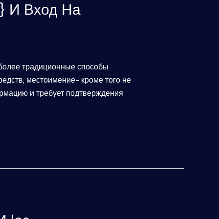
} И Вход На
о более традиционные способы
редств, местоимение- кроме того не
ормацию и требует подтверждения