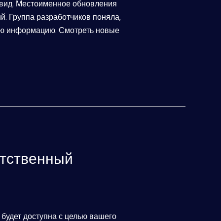
 и вид. Местоименное обновления
ий͏. Группа разработчиков поняла,
жную информацию. Смотреть н͏овые
етственный
 будет доступна с целью вашего