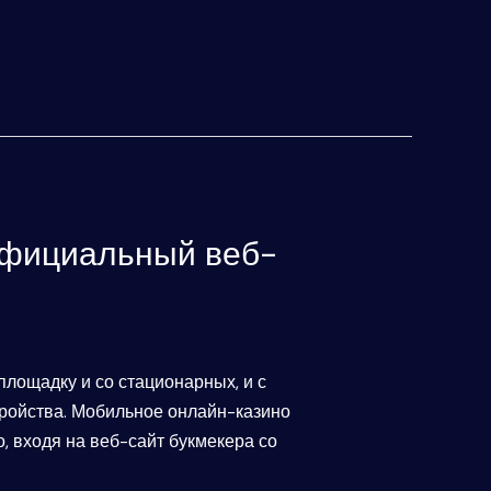
 Официальный веб-
лощадку и со стационарных, и с
тройства. Мобильное онлайн-казино
, входя на веб-сайт букмекера со