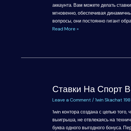
аккаунта. Вам можете делать став
мгновенно, обеспечивая динамичный
вопросы, они постоянно гигант обра
#1
Read More »
веб-
сайт
Онлайн
Казино
И
Ставок
500%
Ставки На Спорт В
Приветственный
вознаграждение
Leave a Comment
/
1win Skachat 198
1win контора создана с целью того,
выигрыша, не отвлекаясь на технич
буква одного выгодного бонуса. Пе