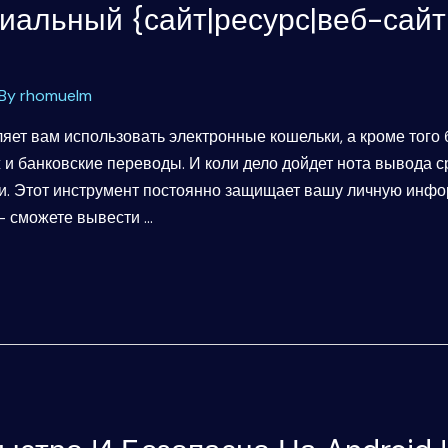
иальный {сайт|ресурс|веб-сайт
 By
rhomuelm
ляет вам использовать электронные кошельки, а кроме тог
ж и банковские переводы. И коли дело дойдет нота вывода с
ми. Этот инструмент постоянно защищает вашу личную инф
- сможете вывести …