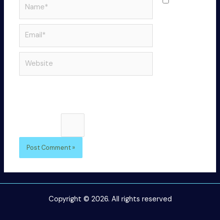
Name*
Save
my name,
email, and
Email*
website in
this
Website
browser
for the
next time I
comment.
Please enter an answer in digits:
one × four =
Copyright © 2026. All rights reserved