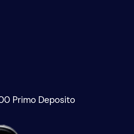
000 Primo Deposito