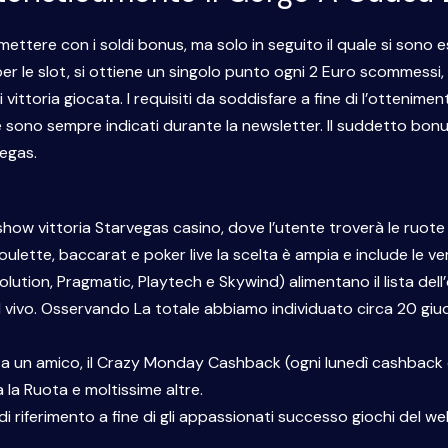
re con i soldi bonus, ma solo in seguito il quale si sono esau
per le slot, si ottiene un singolo punto ogni 2 Euro scommessi, 
ttoria giocata. I requisiti da soddisfare a fine di l’ottenim
e sono sempre indicati durante la newsletter. Il suddetto bonu
vegas.
how vittoria Starvegas casino, dove l’utente troverà le ruot
roulette, baccarat e poker live la scelta è ampia e include le ve
volution, Pragmatic, Playtech e Skywind) alimentano il lista de
al vivo. Osservando La totale abbiamo individuato circa 20 giu
rta un amico, il Crazy Monday Cashback (ogni lunedì cashbac
a la Ruota e moltissime altre.
i riferimento a fine di gli appassionati successo giochi del we