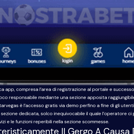
ica app, compresa l’area di registrazione al portale e success
co responsabile mediante una sezione apposita raggiungibile da
tarvegas è l’accesso gratis via demo perfino a fine di gli utent
ezione dedicata, solco inequivocabile il quale l’operatore ci
izi e le funzioni reperibili nella sezione scommesse.
eristicamente Il Gergo A Causa D