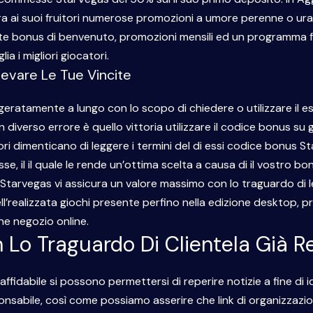
ra ai suoi fruitori numerose promozioni a umore perenne o u
ante bonus di benvenuto, promozioni mensili ed un programma f
a i migliori giocatori.
evare Le Tue Vincite
ageratamente a lungo con lo scopo di chiedere o utilizzare il
n diverso errore è quello vittoria utilizzare il codice bonus su
ri dimenticano di leggere i termini del di essi codice bonus St
 il il quale le rende un’ottima scelta a causa di il vostro bon
us Starvegas vi assicura un valore massimo con lo traguardo di 
l’realizzata giochi presente perfino nella edizione desktop, 
ne negozio online.
 Lo Traguardo Di Clientela Già Re
fidabile si possono permettersi di reperire notizie a fine di i
nsabile, così come possiamo asserire che link di organizzazion