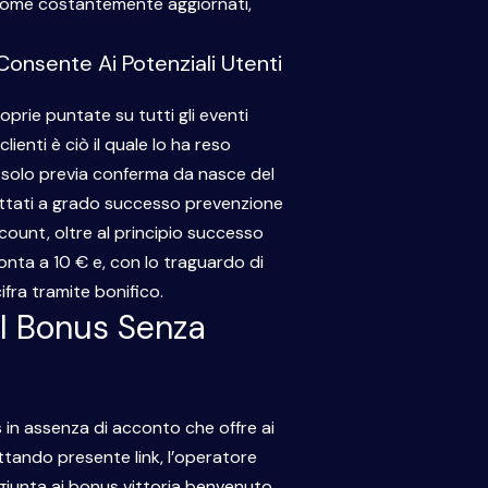
i come costantemente aggiornati,
 Consente Ai Potenziali Utenti
oprie puntate su tutti gli eventi
ienti è ciò il quale lo ha reso
o solo previa conferma da nasce del
ottati a grado successo prevenzione
count, oltre al principio successo
onta a 10 € e, con lo traguardo di
ifra tramite bonifico.
Il Bonus Senza
s in assenza di acconto che offre ai
ettando presente link, l’operatore
iunta ai bonus vittoria benvenuto,