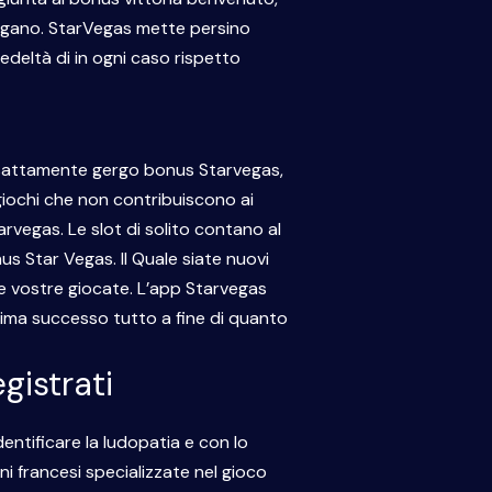
ragano. StarVegas mette persino
edeltà di in ogni caso rispetto
 esattamente gergo bonus Starvegas,
 giochi che non contribuiscono ai
arvegas. Le slot di solito contano al
us Star Vegas. Il Quale siate nuovi
le vostre giocate. L’app Starvegas
prima successo tutto a fine di quanto
gistrati
dentificare la ludopatia e con lo
i francesi specializzate nel gioco