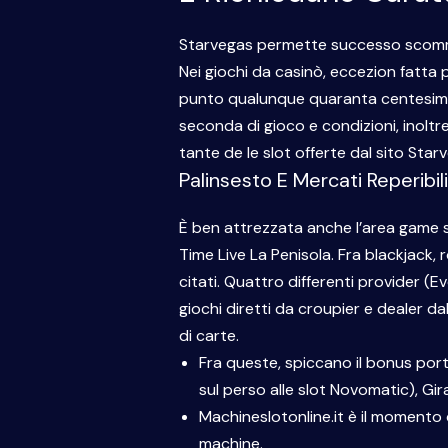
Starvegas permette successo scommette
Nei giochi da casinò, eccezion fatta 
punto qualunque quaranta centesimi vi
seconda di gioco e condizioni, inoltr
tante de le slot offerte dal sito Star
Palinsesto E Mercati Reperibili
È ben attrezzata anche l’area game s
Time Live La Penisola. Fra blackjack, 
citati. Quattro differenti provider (E
giochi diretti da croupier e dealer d
di carte.
Fra queste, spiccano il bonus po
sul perso alle slot Novomatic), Gir
Machineslotonline.it è il momento d
machine.