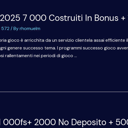
 2025 7 000 Costruiti In Bonus +
 572
/ By
rhomuelm
ria gioco è arricchita da un servizio clientela assai efficiente
 ogni genere successo tema. I programmi successo gioco avvengo
osi rallentamenti nei periodi di gioco …
 1 000fs+ 2000 No Deposito + 5